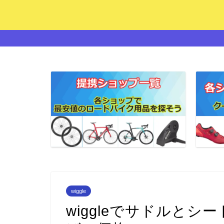
wiggle
wiggleでサドルと