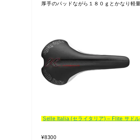
厚手のパッドながら１８０ｇとかなり軽
Selle Italia (セライタリア) – Flite 
¥8300