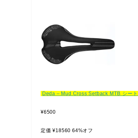
Deda – Mud Cross Setback MTB シ
¥6500
定価 ¥18560 64%オフ