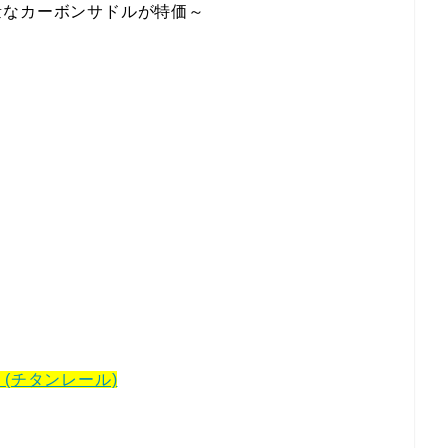
量なカーボンサドルが特価～
サドル (チタンレール)