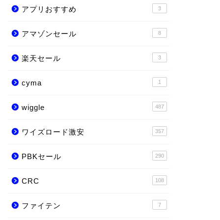
アプリおすすめ
3
アマゾンセール
8
楽天セール
3
cyma
1
wiggle
487
ワイズロード激安
357
PBKセール
290
CRC
108
ファイテン
7