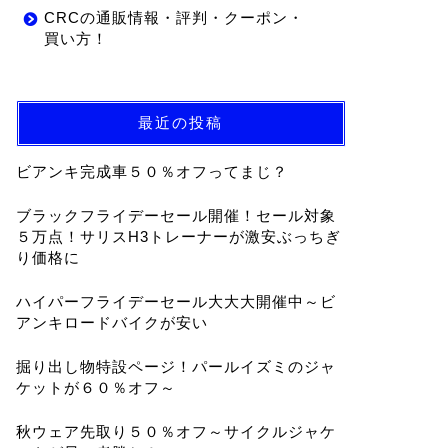
CRCの通販情報・評判・クーポン・
買い方！
最近の投稿
ビアンキ完成車５０％オフってまじ？
ブラックフライデーセール開催！セール対象
５万点！サリスH3トレーナーが激安ぶっちぎ
り価格に
ハイパーフライデーセール大大大開催中～ビ
アンキロードバイクが安い
掘り出し物特設ページ！パールイズミのジャ
ケットが６０％オフ～
秋ウェア先取り５０％オフ～サイクルジャケ