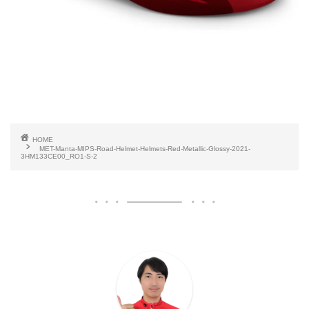
HOME
MET-Manta-MIPS-Road-Helmet-Helmets-Red-Metallic-Glossy-2021-
3HM133CE00_RO1-S-2