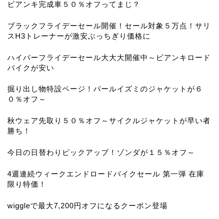
ビアンキ完成車５０％オフってまじ？
ブラックフライデーセール開催！セール対象５万点！サリ
スH3トレーナーが激安ぶっちぎり価格に
ハイパーフライデーセール大大大開催中～ビアンキロード
バイクが安い
掘り出し物特設ページ！パールイズミのジャケットが６
０％オフ～
秋ウェア先取り５０％オフ～サイクルジャケットが早い者
勝ち！
今日の日替わりピックアップ！ゾンダが１５％オフ～
4週連続ウィークエンドロードバイクセール 第一弾 在庫
限り特価！
wiggleで最大7,200円オフになるクーポン登場