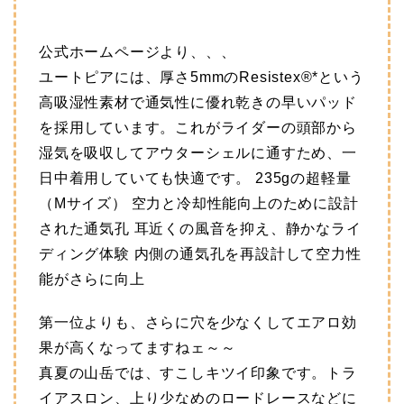
公式ホームページより、、、
ユートピアには、厚さ5mmのResistex®*という
高吸湿性素材で通気性に優れ乾きの早いパッド
を採用しています。これがライダーの頭部から
湿気を吸収してアウターシェルに通すため、一
日中着用していても快適です。 235gの超軽量
（Mサイズ） 空力と冷却性能向上のために設計
された通気孔 耳近くの風音を抑え、静かなライ
ディング体験 内側の通気孔を再設計して空力性
能がさらに向上
第一位よりも、さらに穴を少なくしてエアロ効
果が高くなってますねェ～～
真夏の山岳では、すこしキツイ印象です。トラ
イアスロン、上り少なめのロードレースなどに