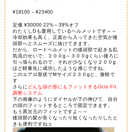
¥18100 – ¥23400
定価
¥30000
22%～39%オフ
わたくしDも愛用しているヘルメットです～～
冷却効果も高く、正面から入ってきた空気が後
頭部へとスムーズに抜けてきます。
だから、ロードヘルメットの後頭部で起きる乱
気流のせいで、２００g～３００gくらい後ろに
引っ張られるので、それが少なくなり２００g
ほど軽量化に成功したような感じですね。
このエアロ形状でMサイズ２３０gと、激軽で
す
さらに
どんな頭の形にもフィットするOcto Fit
調整システム
下の画像のようにダイヤルが下の伸びて、自分
の頭のフィットするところで固定できます。
もう異次元のフィットですよ～～
後頭部の髪が長くなったり短くなったりしたと
きも便利ですねェ