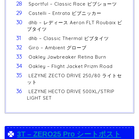
Sportful – Classic Race ビブショーツ
Castelli – Entrata ビブニッカー
dhb – レディース Aeron FLT Roubaix ビ
ブタイツ
dhb – Classic Thermal ビブタイツ
Giro – Ambient グローブ
Oakley Jawbreaker Retina Burn
Oakley – Flight Jacket Prizm Road
LEZYNE ZECTO DRIVE 250/80 ライトセ
ット
LEZYNE HECTO DRIVE 500XL/STRIP
LIGHT SET
3T – ZERO25 Pro シートポスト