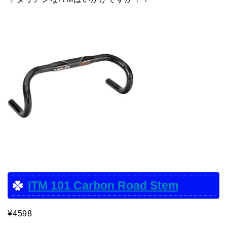
ITM 101 Carbon Road Stem
¥4598