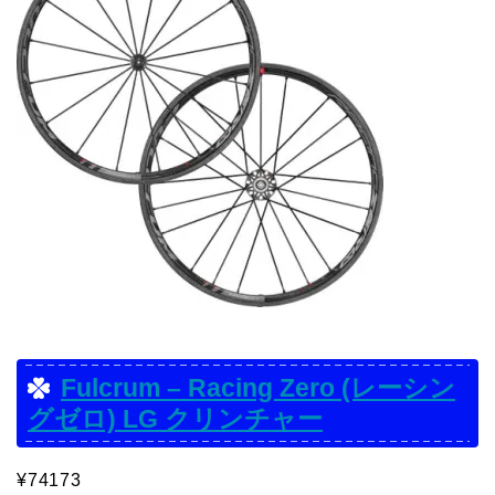
Fulcrum – Racing Zero (レーシン
グゼロ) LG クリンチャー
¥74173