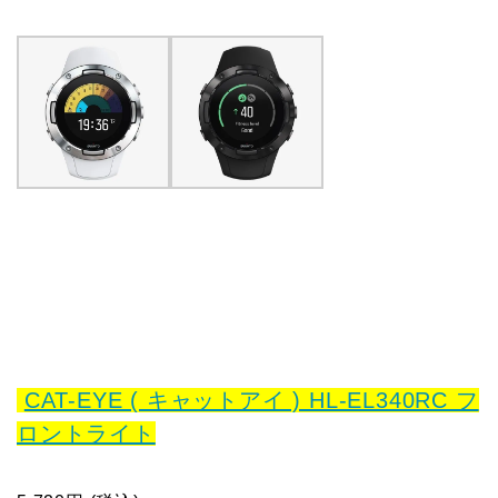
CAT-EYE ( キャットアイ ) HL-EL340RC フ
ロントライト