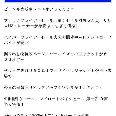
ビアンキ完成車５０％オフってまじ？
ブラックフライデーセール開催！セール対象５万点！サリ
スH3トレーナーが激安ぶっちぎり価格に
ハイパーフライデーセール大大大開催中～ビアンキロード
バイクが安い
掘り出し物特設ページ！パールイズミのジャケットが６
０％オフ～
秋ウェア先取り５０％オフ～サイクルジャケットが早い者
勝ち！
今日の日替わりピックアップ！ゾンダが１５％オフ～
4週連続ウィークエンドロードバイクセール 第一弾 在庫
限り特価！
wiggleで最大7,200円オフになるクーポン登場