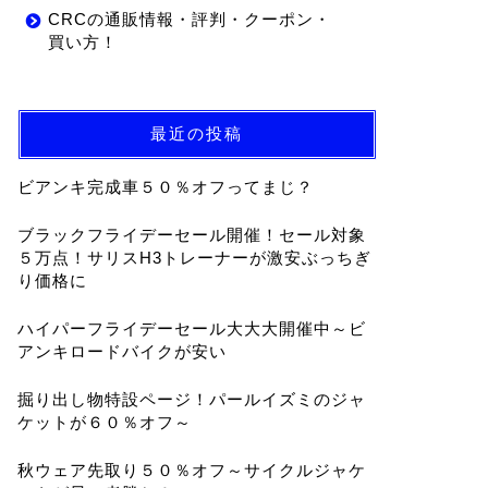
CRCの通販情報・評判・クーポン・
買い方！
最近の投稿
ビアンキ完成車５０％オフってまじ？
ブラックフライデーセール開催！セール対象
５万点！サリスH3トレーナーが激安ぶっちぎ
り価格に
ハイパーフライデーセール大大大開催中～ビ
アンキロードバイクが安い
掘り出し物特設ページ！パールイズミのジャ
ケットが６０％オフ～
秋ウェア先取り５０％オフ～サイクルジャケ