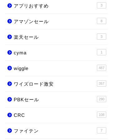
アプリおすすめ
3
アマゾンセール
8
楽天セール
3
cyma
1
wiggle
487
ワイズロード激安
357
PBKセール
290
CRC
108
ファイテン
7