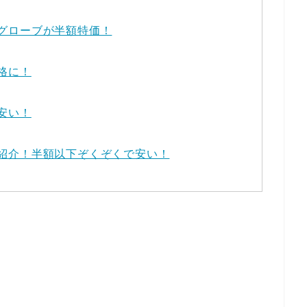
グローブが半額特価！
格に！
安い！
紹介！半額以下ぞくぞくで安い！