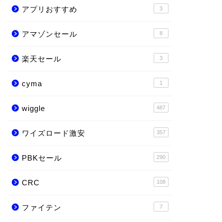
アプリおすすめ
3
アマゾンセール
8
楽天セール
3
cyma
1
wiggle
487
ワイズロード激安
357
PBKセール
290
CRC
108
ファイテン
7