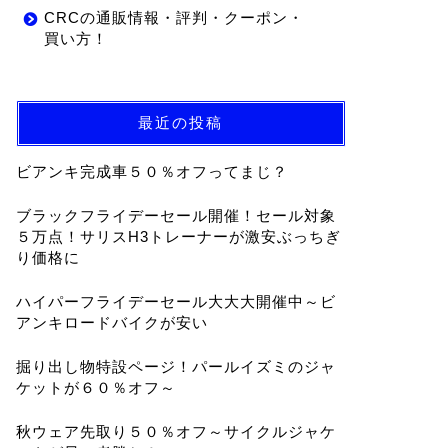
CRCの通販情報・評判・クーポン・
買い方！
最近の投稿
ビアンキ完成車５０％オフってまじ？
ブラックフライデーセール開催！セール対象
５万点！サリスH3トレーナーが激安ぶっちぎ
り価格に
ハイパーフライデーセール大大大開催中～ビ
アンキロードバイクが安い
掘り出し物特設ページ！パールイズミのジャ
ケットが６０％オフ～
秋ウェア先取り５０％オフ～サイクルジャケ