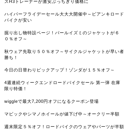
スH3トレーナーが激安ぶっちぎり価格に
ハイパーフライデーセール大大大開催中～ビアンキロード
バイクが安い
掘り出し物特設ページ！パールイズミのジャケットが６
０％オフ～
秋ウェア先取り５０％オフ～サイクルジャケットが早い者
勝ち！
今日の日替わりピックアップ！ゾンダが１５％オフ～
4週連続ウィークエンドロードバイクセール 第一弾 在庫
限り特価！
wiggleで最大7,200円オフになるクーポン登場
マビックやシマノホイールが値下げ中～オークリー半額
週末限定５％オフ！ロードバイクのウェアやパーツが半額