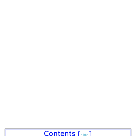
Contents
[
]
hide