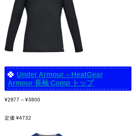
Under Armour – HeatGear
Armour 長袖 Comp トップ
¥2877 – ¥3800
定価 ¥4732