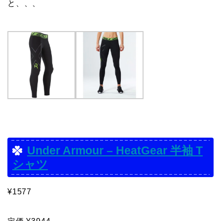
と、、、
Under Armour – HeatGear 半袖 T
シャツ
¥1577