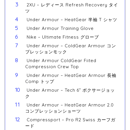
2XU – レディース Refresh Recovery タイ
ツ
Under Armour – HeatGear 半袖 T シャツ
Under Armour Training Glove
Nike – Ultimate Fitness グローブ
Under Armour – ColdGear Armour コン
プレッションモック
Under Armour ColdGear Fiited
Compression Crew Top
Under Armour – HeatGear Armour 長袖
Comp トップ
Under Armour – Tech 6” ボクサージョッ
ク
Under Armour – HeatGear Armour 2.0
コンプレッションショーツ
Compressport – Pro R2 Swiss カーフガ
ード