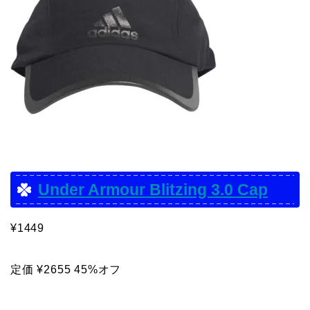
Under Armour Blitzing 3.0 Cap
¥1449
定価 ¥2655 45%オフ