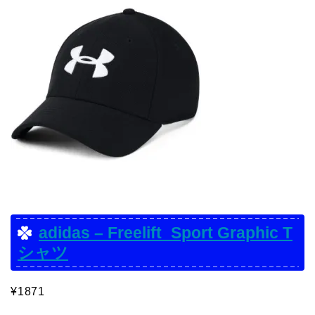
adidas – Freelift_Sport Graphic T
シャツ
¥1871