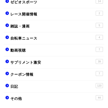
14
ゼビオスポーツ
2
レース開催情報
5
雑誌・漫画
4
自転車ニュース
7
動画視聴
39
サプリメント激安
7
クーポン情報
120
日記
44
その他