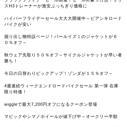
スH3トレーナーが激安ぶっちぎり価格に
ハイパーフライデーセール大大大開催中～ビアンキロード
バイクが安い
掘り出し物特設ページ！パールイズミのジャケットが６
０％オフ～
秋ウェア先取り５０％オフ～サイクルジャケットが早い者
勝ち！
今日の日替わりピックアップ！ゾンダが１５％オフ～
4週連続ウィークエンドロードバイクセール 第一弾 在庫
限り特価！
wiggleで最大7,200円オフになるクーポン登場
マビックやシマノホイールが値下げ中～オークリー半額