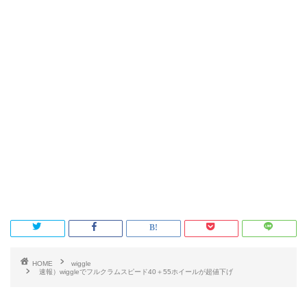
HOME
wiggle
速報）wiggleでフルクラムスピード40＋55ホイールが超値下げ