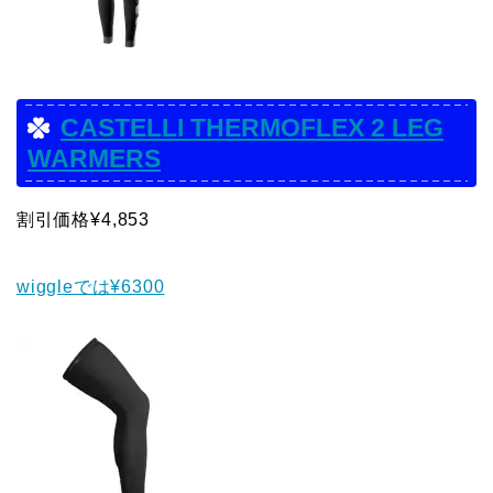
CASTELLI THERMOFLEX 2 LEG
WARMERS
割引価格¥4,853
wiggleでは¥6300