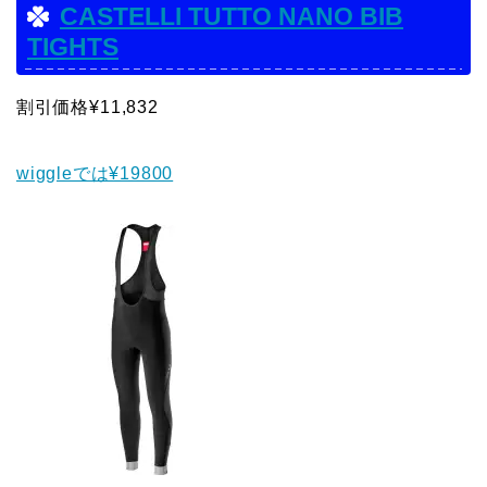
CASTELLI TUTTO NANO BIB
TIGHTS
割引価格¥11,832
wiggleでは¥19800