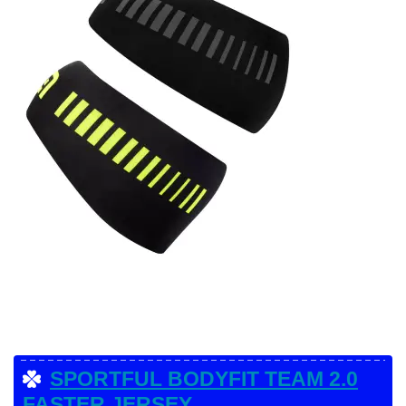
SPORTFUL BODYFIT TEAM 2.0
FASTER JERSEY