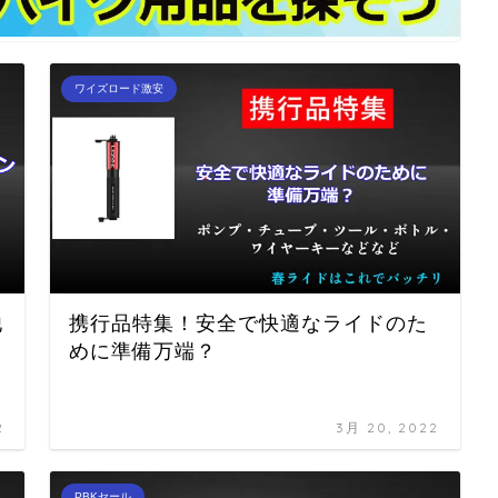
ワイズロード激安
他
携行品特集！安全で快適なライドのた
めに準備万端？
2
3月 20, 2022
PBKセール