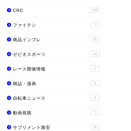
CRC
108
ファイテン
7
商品インプレ
20
ゼビオスポーツ
14
レース開催情報
2
雑誌・漫画
5
自転車ニュース
4
動画視聴
7
サプリメント激安
39