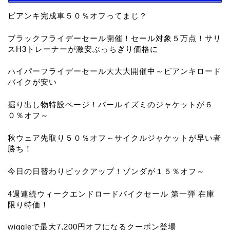
ビアンキ完成車５０％オフってまじ？
ブラックフライデーセール開催！セール対象５万点！サリ
スH3トレーナーが激安ぶっちぎり価格に
ハイパーフライデーセール大大大開催中～ビアンキロード
バイクが安い
掘り出し物特設ページ！パールイズミのジャケットが６
０％オフ～
秋ウェア先取り５０％オフ～サイクルジャケットが早い者
勝ち！
今日の日替わりピックアップ！ゾンダが１５％オフ～
4週連続ウィークエンドロードバイクセール 第一弾 在庫
限り特価！
wiggleで最大7,200円オフになるクーポン登場