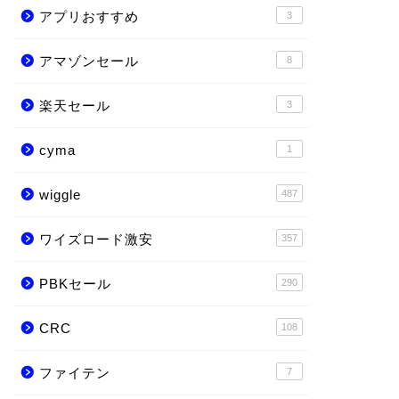
アプリおすすめ
3
アマゾンセール
8
楽天セール
3
cyma
1
wiggle
487
ワイズロード激安
357
PBKセール
290
CRC
108
ファイテン
7