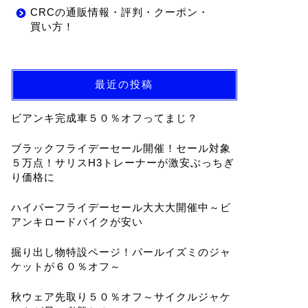
CRCの通販情報・評判・クーポン・
買い方！
最近の投稿
ビアンキ完成車５０％オフってまじ？
ブラックフライデーセール開催！セール対象
５万点！サリスH3トレーナーが激安ぶっちぎ
り価格に
ハイパーフライデーセール大大大開催中～ビ
アンキロードバイクが安い
掘り出し物特設ページ！パールイズミのジャ
ケットが６０％オフ～
秋ウェア先取り５０％オフ～サイクルジャケ