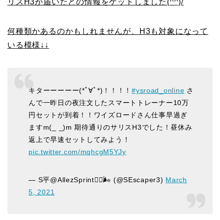
リスH3が届いたとの情報をゲットしました(^^)/
何種類かあるのかもしれませんが、H3も対象になって
いる模様↓↓
キターーーーー(*ﾟ∀ﾟ*)！！！！
#ysroad_online
さ
んで一昨日の夜注文したスマートトレーナー10万
円セットが到着！！ワイズロードさん仕事早過ぎ
ますm(_ _)m 期待通りのサリスH3でした！昼休み
返上で早速セットしてみよう！
pic.twitter.com/mqhcgM5YJy
— S平@AllezSprint🚴‍♂️🌬 (@SEscaper3)
March
5, 2021