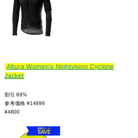
Altura Women’s Nightvision Cyclone
Jacket
割引 69%
参考価格 ¥14999
¥4600