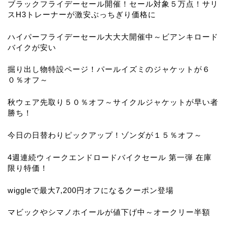
ブラックフライデーセール開催！セール対象５万点！サリ
スH3トレーナーが激安ぶっちぎり価格に
ハイパーフライデーセール大大大開催中～ビアンキロード
バイクが安い
掘り出し物特設ページ！パールイズミのジャケットが６
０％オフ～
秋ウェア先取り５０％オフ～サイクルジャケットが早い者
勝ち！
今日の日替わりピックアップ！ゾンダが１５％オフ～
4週連続ウィークエンドロードバイクセール 第一弾 在庫
限り特価！
wiggleで最大7,200円オフになるクーポン登場
マビックやシマノホイールが値下げ中～オークリー半額