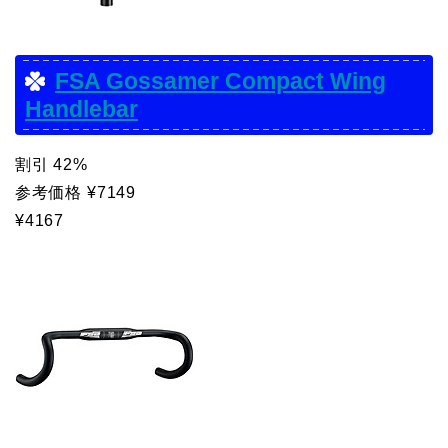
FSA Gossamer Compact Wing
Handlebar
割引 42%
参考価格 ¥7149
¥4167