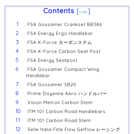
Contents
[
]
hide
FSA Gossamer Crankset BB386
FSA Energy Ergo Handlebar
FSA K-Force カーボンステム
FSA K-Force Carbon Seat Post
FSA Energy Seatpost
FSA Gossamer Compact Wing
Handlebar
FSA Gossamer SB20
Prime Doyenne Aero ハンドルバー
Vision Metron Carbon Stem
ITM 101 Carbon Road Handlebars
ITM 101 Carbon Road Stem
Selle Italia Flite Flow Gelflow レーシング