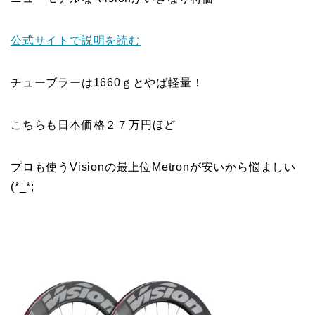
公式サイトで説明を読む
チューブラーは1660ｇとやば軽量！
こちらも日本価格２７万円ほど
プロも使うVisionの最上位Metronが安いから悩ましい
(*_*;