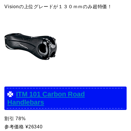
Visionの上位グレードが１３０ｍｍのみ超特価！
ITM 101 Carbon Road
Handlebars
割引 78%
参考価格 ¥26340