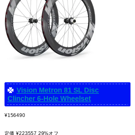
Vision Metron 81 SL Disc
Clincher 6-Hole Wheelset
¥156490
定価 ¥223557 29%オフ