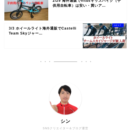
2/29 海外通販でvitusキッズバイク（子
供用自転車）は安い・買いア...
3/3 ホイールライト海外通販でCastelli
Team Skyジャー...
シン
SNSクリエイター＆ブログ運営