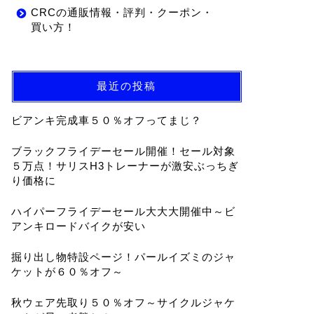
CRCの通販情報・評判・クーポン・
買い方！
最近の投稿
ビアンキ完成車５０％オフってまじ？
ブラックフライデーセール開催！セール対象
５万点！サリスH3トレーナーが激安ぶっちぎ
り価格に
ハイパーフライデーセール大大大開催中～ビ
アンキロードバイクが安い
掘り出し物特設ページ！パールイズミのジャ
ケットが６０％オフ～
秋ウェア先取り５０％オフ～サイクルジャケ