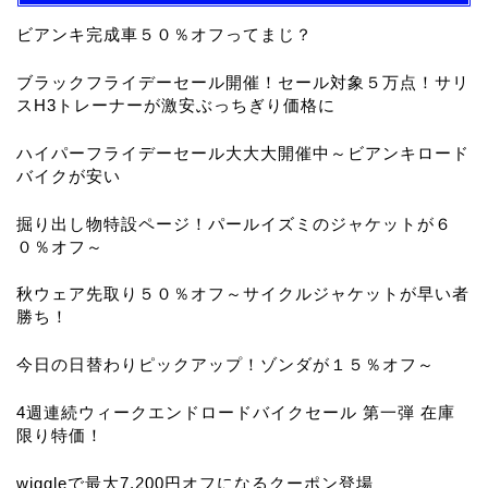
ビアンキ完成車５０％オフってまじ？
ブラックフライデーセール開催！セール対象５万点！サリ
スH3トレーナーが激安ぶっちぎり価格に
ハイパーフライデーセール大大大開催中～ビアンキロード
バイクが安い
掘り出し物特設ページ！パールイズミのジャケットが６
０％オフ～
秋ウェア先取り５０％オフ～サイクルジャケットが早い者
勝ち！
今日の日替わりピックアップ！ゾンダが１５％オフ～
4週連続ウィークエンドロードバイクセール 第一弾 在庫
限り特価！
wiggleで最大7,200円オフになるクーポン登場