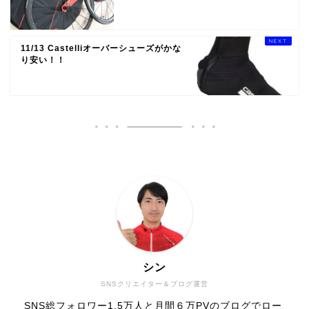
11/13 Castelliオーバーシューズがかな
り安い！！
シン
SNSクリエイター＆ブログ運営
SNS総フォロワー1.5万人と月間６万PVのブログでロー