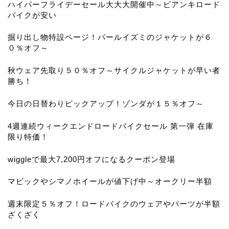
ハイパーフライデーセール大大大開催中～ビアンキロード
バイクが安い
掘り出し物特設ページ！パールイズミのジャケットが６
０％オフ～
秋ウェア先取り５０％オフ～サイクルジャケットが早い者
勝ち！
今日の日替わりピックアップ！ゾンダが１５％オフ～
4週連続ウィークエンドロードバイクセール 第一弾 在庫
限り特価！
wiggleで最大7,200円オフになるクーポン登場
マビックやシマノホイールが値下げ中～オークリー半額
週末限定５％オフ！ロードバイクのウェアやパーツが半額
ざくざく