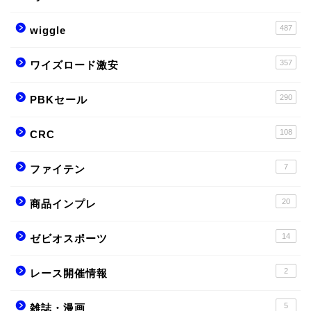
487
wiggle
357
ワイズロード激安
290
PBKセール
108
CRC
7
ファイテン
20
商品インプレ
14
ゼビオスポーツ
2
レース開催情報
5
雑誌・漫画