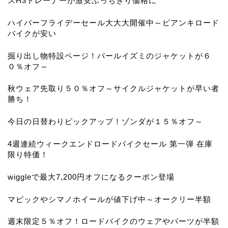
スH3トレーナーが激安ぶっちぎり価格に
ハイパーフライデーセール大大大開催中～ビアンキロード
バイクが安い
掘り出し物特設ページ！パールイズミのジャケットが６
０％オフ～
秋ウェア先取り５０％オフ～サイクルジャケットが早い者
勝ち！
今日の日替わりピックアップ！ゾンダが１５％オフ～
4週連続ウィークエンドロードバイクセール 第一弾 在庫
限り特価！
wiggleで最大7,200円オフになるクーポン登場
マビックやシマノホイールが値下げ中～オークリー半額
週末限定５％オフ！ロードバイクのウェアやパーツが半額