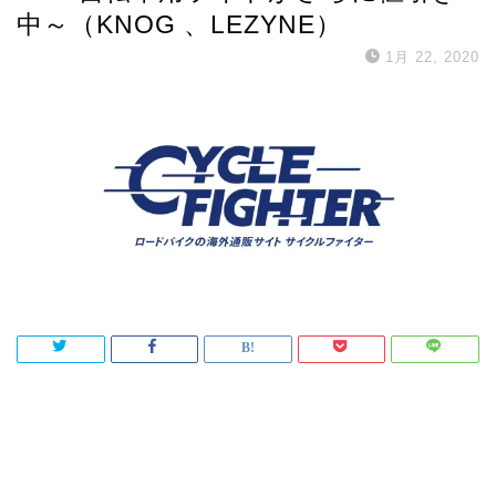
中～（KNOG 、LEZYNE）
1月 22, 2020